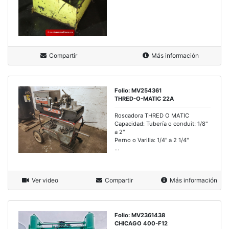
Compartir
Más información
Folio: MV254361
THRED-O-MATIC 22A
Roscadora THRED O MATIC
Capacidad: Tubería o conduit: 1/8''
a 2''
Perno o Varilla: 1/4'' a 2 1/4''
...
Ver video
Compartir
Más información
Folio: MV2361438
CHICAGO 400-F12