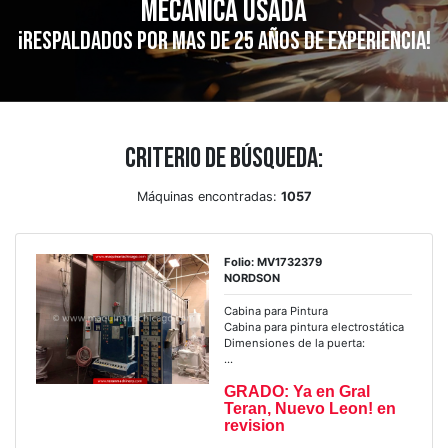
mecánica usada
¡Respaldados por mas de 25 años de experiencia!
Criterio de búsqueda:
Máquinas encontradas:
1057
Folio: MV1732379
NORDSON
Cabina para Pintura
Cabina para pintura electrostática
Dimensiones de la puerta:
...
GRADO: Ya en Gral
Teran, Nuevo Leon! en
revision