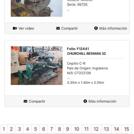
Serie: 46726
...
Ver video
Compartir
Más información
Folio: F12441
CHURCHILL REDMAN 32
Cepillo C-R
Pais de Origen: Inglaterra
N/S: CT222139
...
3.35m x 1.40m x 2.05m
Compartir
Más información
1
2
3
4
5
6
7
8
9
10
11
12
13
14
15