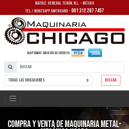
MATRIZ: GENERAL TERÁN, N.L. - MÉXICO
001 312 287 7457
TEL / WHATSAPP AMERICANO -
Aceptamos tarjetas de crédito:
Buscar
Compra y venta de maquinaria metal-