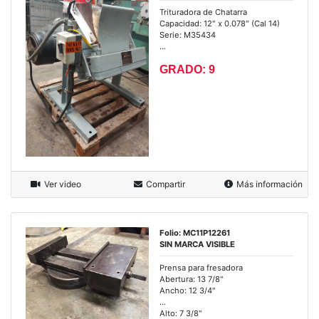
Trituradora de Chatarra
Capacidad: 12" x 0.078" (Cal 14)
Serie: M35434
...
GRADO: 9
Ver video
Compartir
Más información
Folio: MC11P12261
SIN MARCA VISIBLE
Prensa para fresadora
Abertura: 13 7/8"
Ancho: 12 3/4"
...
Alto: 7 3/8"