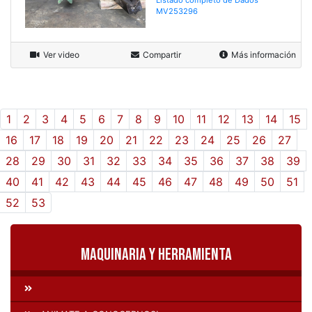
MV253296
Ver video
Compartir
Más información
1
2
3
4
5
6
7
8
9
10
11
12
13
14
15
16
17
18
19
20
21
22
23
24
25
26
27
28
29
30
31
32
33
34
35
36
37
38
39
40
41
42
43
44
45
46
47
48
49
50
51
52
53
Maquinaria y Herramienta