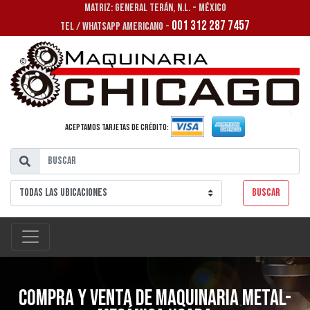
MATRIZ: GENERAL TERÁN, N.L. - MÉXICO
001 312 287 7457
TEL / WHATSAPP AMERICANO -
Aceptamos tarjetas de crédito:
Buscar
Compra y venta de maquinaria metal-