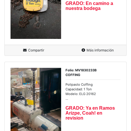
GRADO: En camino a
nuestra bodega
Compartir
Más información
Folio: MV1830233B
COFFING
Polipasto Coffing
Capacidad: 1 Ton
Modelo: ELG 20162
...
GRADO: Ya en Ramos
Arizpe, Coah! en
revision