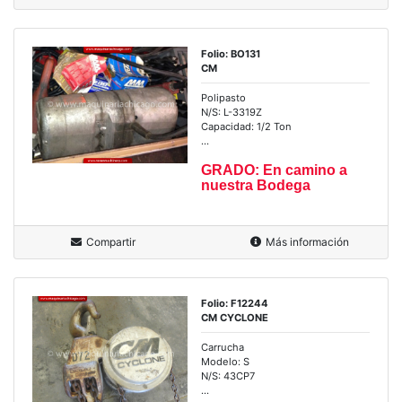
Folio: BO131
CM
Polipasto
N/S: L-3319Z
Capacidad: 1/2 Ton
...
GRADO: En camino a
nuestra Bodega
Compartir
Más información
Folio: F12244
CM CYCLONE
Carrucha
Modelo: S
N/S: 43CP7
...