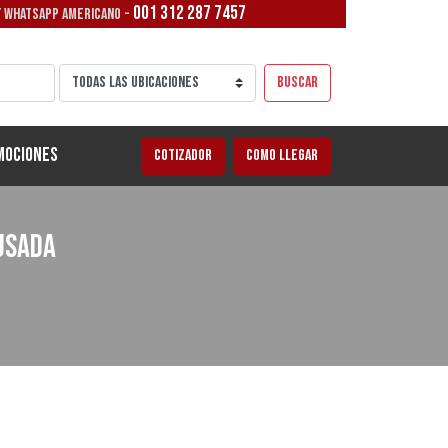
001 312 287 7457
/ WHATSAPP AMERICANO -
Buscar
mociones
Cotizador
Como llegar
usada