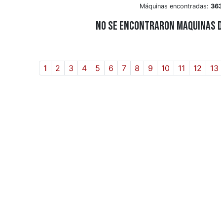
Máquinas encontradas:
36
NO SE ENCONTRARON MAQUINAS 
1
2
3
4
5
6
7
8
9
10
11
12
13