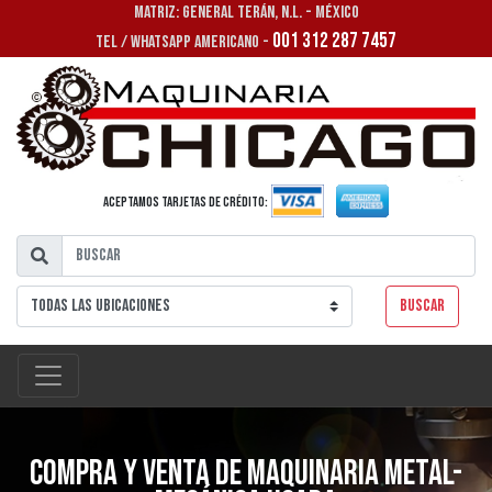
MATRIZ: GENERAL TERÁN, N.L. - MÉXICO
001 312 287 7457
TEL / WHATSAPP AMERICANO -
Aceptamos tarjetas de crédito:
Buscar
Compra y venta de maquinaria metal-