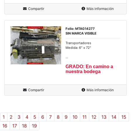
Compartir
Más información
Folio: MTAG14277
SIN MARCA VISIBLE
Transportadores
Medida: 6" x 72"
...
GRADO: En camino a
nuestra bodega
Compartir
Más información
1
2
3
4
5
6
7
8
9
10
11
12
13
14
15
16
17
18
19