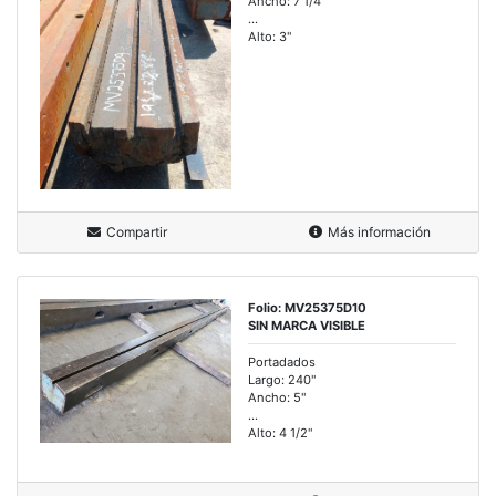
Ancho: 7 1/4"
...
Alto: 3"
Compartir
Más información
Folio: MV25375D10
SIN MARCA VISIBLE
Portadados
Largo: 240"
Ancho: 5"
...
Alto: 4 1/2"