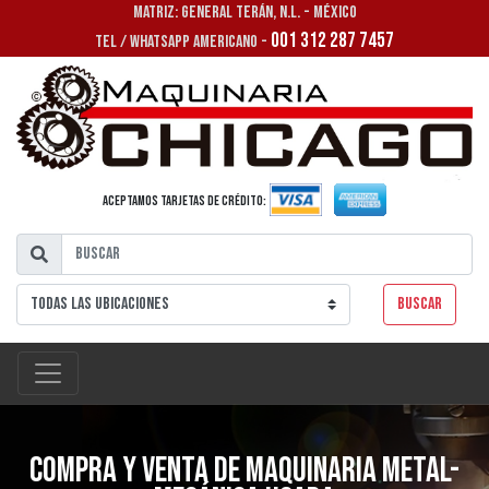
MATRIZ: GENERAL TERÁN, N.L. - MÉXICO
001 312 287 7457
TEL / WHATSAPP AMERICANO -
Aceptamos tarjetas de crédito:
Buscar
Compra y venta de maquinaria metal-