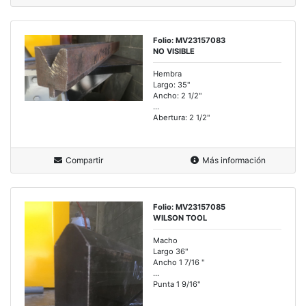
Folio: MV23157083
NO VISIBLE
Hembra
Largo: 35"
Ancho: 2 1/2"
...
Abertura: 2 1/2"
Compartir
Más información
Folio: MV23157085
WILSON TOOL
Macho
Largo 36"
Ancho 1 7/16 "
...
Punta 1 9/16"