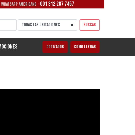
001 312 287 7457
/ WHATSAPP AMERICANO -
Buscar
mociones
Cotizador
Como llegar