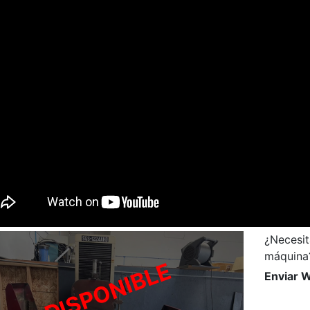
¿Necesit
máquina
Enviar 