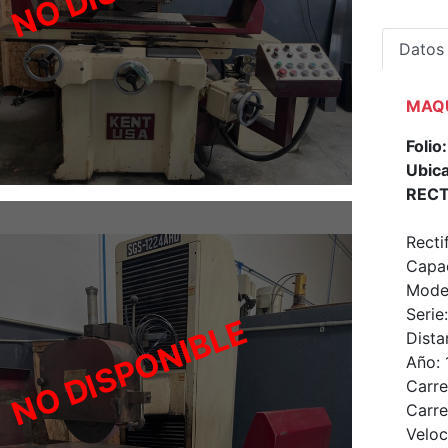
Datos
MAQU
Foli
Ubica
RECT
Recti
Capac
Mode
Serie
Dista
Año: 
Carre
Carre
Veloc