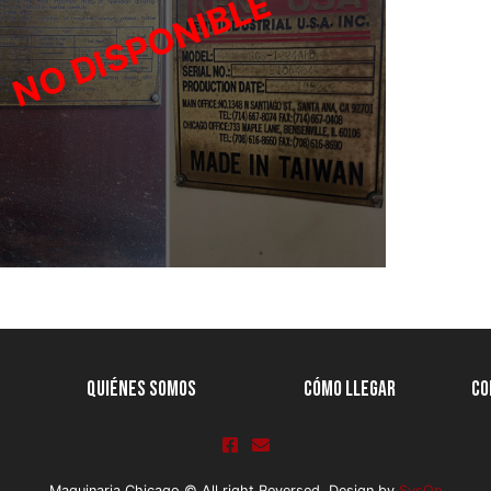
Quiénes Somos
Cómo llegar
Co
Maquinaria Chicago © All right Reversed. Design by
SysOp