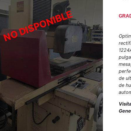
GRAD
Optim
recti
1224A
pulga
mesa)
perfe
de ul
de hu
autom
Visít
Gener