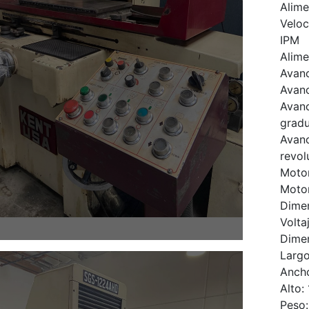
Alime
Veloc
IPM
Alime
Avanc
Avanc
Avanc
gradu
Avanc
revol
Motor
Motor
Dimen
Volta
Dimen
Largo
Ancho
Alto:
Peso: