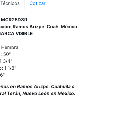
 Técnicos
Cotizar
o: MCR25D39
ción: Ramos Arizpe, Coah. México
MARCA VISIBLE
 Hembra
: 50"
1 3/4"
: 1 1/8"
16"
anos en Ramos Arizpe, Coahuila o
al Terán, Nuevo León en Mexico.