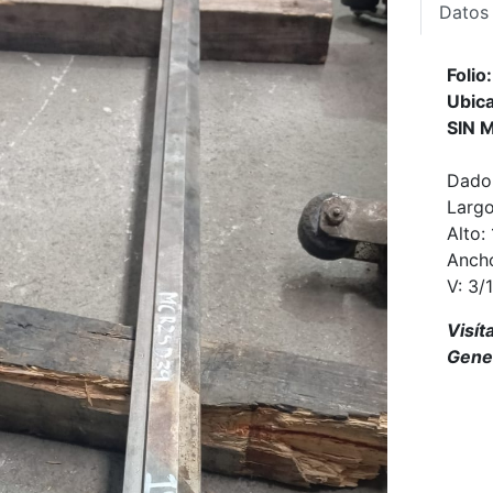
Datos
Foli
Ubica
SIN 
Dado
Largo
Alto: 
Ancho
V: 3/
Visít
Gener