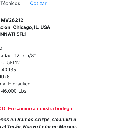
 Técnicos
Cotizar
o: MV26212
ción: Chicago, IL. USA
INNATI 5FL1
la
idad: 12' x 5/8"
o: 5FL12
: 40935
1976
ma: Hidraulico
 46,000 Lbs
O: En camino a nuestra bodega
anos en Ramos Arizpe, Coahuila o
al Terán, Nuevo León en Mexico.