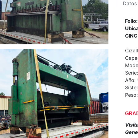
Datos
Foli
Ubica
CINC
Cizal
Capac
Model
Serie
Año: 
Siste
Peso:
GRAD
Visít
Gener