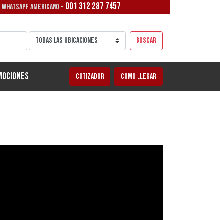
001 312 287 7457
/ WHATSAPP AMERICANO -
Buscar
mociones
Cotizador
Como llegar