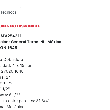
 Técnicos
INA NO DISPONIBLE
o: MV254311
ción: General Teran, NL. México
ON 1648
a Dobladora
idad: 4' x 15 Ton
: 27020 1648
ra: 2"
: 1-1/2"
7-1/2"
nta: 6 1/2"
ncia entre paredes: 31 3/4"
ma: Mecánico