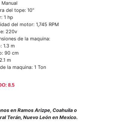
 Manual
ra del tope: 10"
: 1 hp
idad del motor: 1,745 RPM
je: 220v
siones de la maquina:
: 1.3 m
o: 90 cm
 2.1 m
de la maquina: 1 Ton
O: 8.5
anos en Ramos Arizpe, Coahuila o
al Terán, Nuevo León en Mexico.