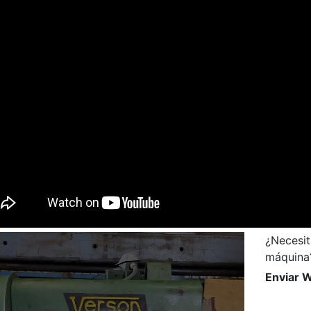
¿Necesit
máquina
Enviar 