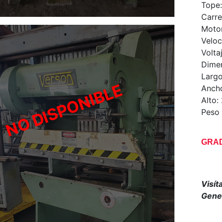
Tope:
Carre
Motor
Veloc
Volta
Dimen
Largo
Anch
Alto:
Peso 
GRAD
Visít
Gener