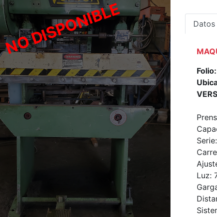
Datos
MAQU
Foli
Ubica
VERS
Prens
Capac
Serie
Carre
Ajuste
Luz: 
Garga
Dista
Siste