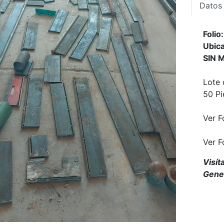
Datos
Foli
Ubica
SIN 
Lote 
50 Pi
Ver F
Ver F
Visít
Gener